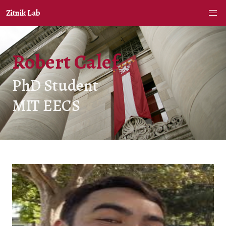
Zitnik Lab
Robert Calef
PhD Student
MIT EECS